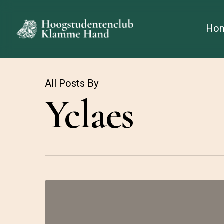
Skip
to
Ho
main
content
All Posts By
Yclaes